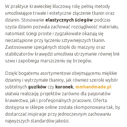
W praktyce krawieckiej kluczową rolę pełnią metody
umożliwiające trwałe i estetyczne złączenie tkanin oraz
dzianin. Stosowanie
elastycznych ściegów
podczas
szycia dzianin pozwala zachować rozciągliwość materiału,
natomiast ściegi proste i zygzakowate okazują się
niezastąpione przy łączeniu sztywniejszych tkanin.
Zastosowanie specjalnych stopki do maszyny oraz
stabilizatorów krawędzi umożliwia utrzymanie równej linii
szwu i zapobiega marszczeniu się brzegów.
Dzięki bogatemu asortymentowi obejmującemu miękkie
dzianiny i wytrzymałe tkaniny, jak również szeroki wybór
subtelnych
guzików
czy
koronek
,
mmhandmade.pl
ułatwia realizację projektów zarówno dla pasjonatów
krawiectwa, jak i profesjonalnych pracowni. Oferta
dostępna w sklepie online została skomponowana tak, by
dostarczać inspiracje przy jednoczesnym zachowaniu
najwyższych standardów jakości.