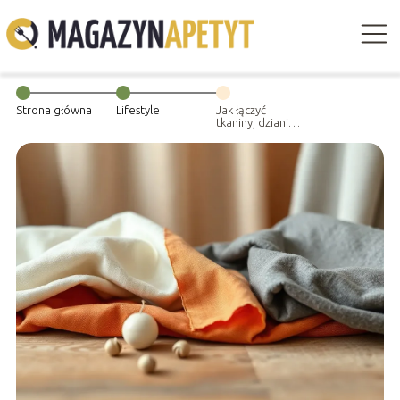
Strona główna
Lifestyle
Jak łączyć
tkaniny, dzianiny
i dodatki
pasmanteryjne
w jednym
projekcie?