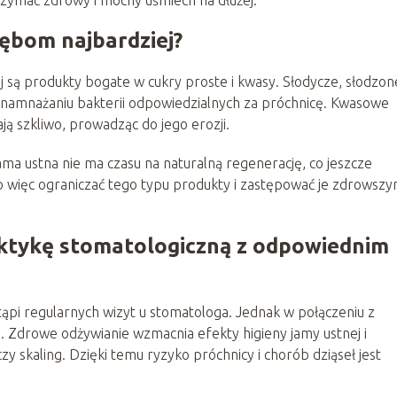
zymać zdrowy i mocny uśmiech na dłużej.
zębom najbardziej?
 są produkty bogate w cukry proste i kwasy. Słodycze, słodzon
 namnażaniu bakterii odpowiedzialnych za próchnicę. Kwasowe
ją szkliwo, prowadząc do jego erozji.
ama ustna nie ma czasu na naturalną regenerację, co jeszcze
 więc ograniczać tego typu produkty i zastępować je zdrowszy
aktykę stomatologiczną z odpowiednim
stąpi regularnych wizyt u stomatologa. Jednak w połączeniu z
y. Zdrowe odżywianie wzmacnia efekty higieny jamy ustnej i
czy skaling. Dzięki temu ryzyko próchnicy i chorób dziąseł jest