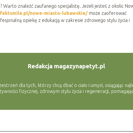
arto znaleźć zaufanego specjalistę. Jeżeli jesteś z okolic N
rfektsmile.pl/nowe-miasto-lubawskie/
może zaoferować
fesjonalną opiekę z edukacją w zakresie zdrowego stylu życia i
Redakcja magazynapetyt.pl
estrzeń dla tych, którzy chcą dbać o ciało i umysł, osiągając n
aktywności fizycznej, zdrowym stylu życia i regeneracji, pomagaj