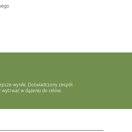
owego
ajlepsze wyniki. Doświadczony zespół
ąc wytrwać w dążeniu do celów.