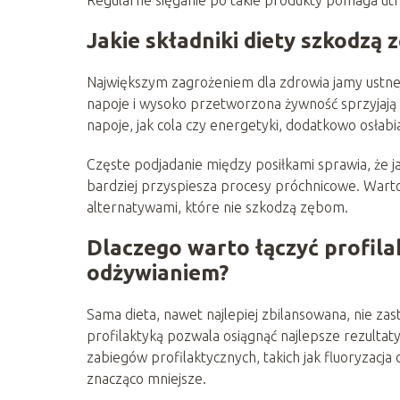
Regularne sięganie po takie produkty pomaga utr
Jakie składniki diety szkodzą 
Największym zagrożeniem dla zdrowia jamy ustnej
napoje i wysoko przetworzona żywność sprzyjają
napoje, jak cola czy energetyki, dodatkowo osłabia
Częste podjadanie między posiłkami sprawia, że j
bardziej przyspiesza procesy próchnicowe. Warto
alternatywami, które nie szkodzą zębom.
Dlaczego warto łączyć profil
odżywianiem?
Sama dieta, nawet najlepiej zbilansowana, nie za
profilaktyką pozwala osiągnąć najlepsze rezultat
zabiegów profilaktycznych, takich jak fluoryzacja 
znacząco mniejsze.