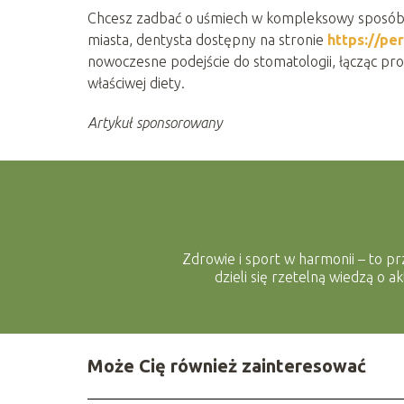
Chcesz zadbać o uśmiech w kompleksowy sposób? W
miasta, dentysta dostępny na stronie
https://pe
nowoczesne podejście do stomatologii, łącząc pro
właściwej diety.
Artykuł sponsorowany
Zdrowie i sport w harmonii – to prz
dzieli się rzetelną wiedzą o 
Może Cię również zainteresować