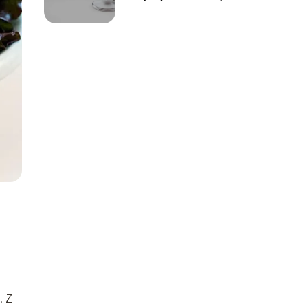
jego przyczyny,
objawy i
konsekwencje?
. Z