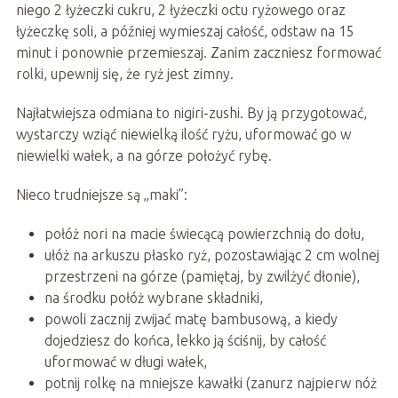
niego 2 łyżeczki cukru, 2 łyżeczki octu ryżowego oraz
łyżeczkę soli, a później wymieszaj całość, odstaw na 15
minut i ponownie przemieszaj. Zanim zaczniesz formować
rolki, upewnij się, że ryż jest zimny.
Najłatwiejsza odmiana to nigiri-zushi. By ją przygotować,
wystarczy wziąć niewielką ilość ryżu, uformować go w
niewielki wałek, a na górze położyć rybę.
Nieco trudniejsze są „maki”:
połóż nori na macie świecącą powierzchnią do dołu,
ułóż na arkuszu płasko ryż, pozostawiając 2 cm wolnej
przestrzeni na górze (pamiętaj, by zwilżyć dłonie),
na środku połóż wybrane składniki,
powoli zacznij zwijać matę bambusową, a kiedy
dojedziesz do końca, lekko ją ściśnij, by całość
uformować w długi wałek,
potnij rolkę na mniejsze kawałki (zanurz najpierw nóż