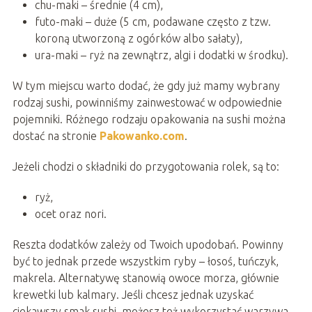
chu-maki – średnie (4 cm),
futo-maki – duże (5 cm, podawane często z tzw.
koroną utworzoną z ogórków albo sałaty),
ura-maki – ryż na zewnątrz, algi i dodatki w środku).
W tym miejscu warto dodać, że gdy już mamy wybrany
rodzaj sushi, powinniśmy zainwestować w odpowiednie
pojemniki. Różnego rodzaju opakowania na sushi można
dostać na stronie
Pakowanko.com
.
Jeżeli chodzi o składniki do przygotowania rolek, są to:
ryż,
ocet oraz nori.
Reszta dodatków zależy od Twoich upodobań. Powinny
być to jednak przede wszystkim ryby – łosoś, tuńczyk,
makrela. Alternatywę stanowią owoce morza, głównie
krewetki lub kalmary. Jeśli chcesz jednak uzyskać
ciekawszy smak sushi, możesz też wykorzystać warzywa,