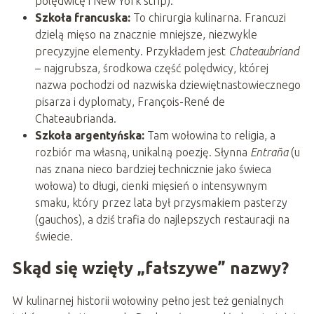
polędwicę i New York strip).
Szkoła francuska:
To chirurgia kulinarna. Francuzi
dzielą mięso na znacznie mniejsze, niezwykle
precyzyjne elementy. Przykładem jest
Chateaubriand
– najgrubsza, środkowa część polędwicy, której
nazwa pochodzi od nazwiska dziewiętnastowiecznego
pisarza i dyplomaty, François-René de
Chateaubrianda.
Szkoła argentyńska:
Tam wołowina to religia, a
rozbiór ma własną, unikalną poezję. Słynna
Entraña
(u
nas znana nieco bardziej technicznie jako świeca
wołowa) to długi, cienki mięsień o intensywnym
smaku, który przez lata był przysmakiem pasterzy
(gauchos), a dziś trafia do najlepszych restauracji na
świecie.
Skąd się wzięły „fałszywe” nazwy?
W kulinarnej historii wołowiny pełno jest też genialnych