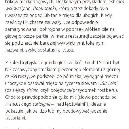
trików marketingowych. Doskonałym przykładem jest
łata
wołowa
(ang.
flank steak
), która przez dekady była
uważana za odpad lub tanie mięso dla ubogich. Kiedy
rzeźnicy i kucharze zauważyli, że odpowiednio
zamarynowana i pokrojona w poprzek włókien bije na
głowę droższe partie, w menu restauracji zaczęła pojawiać
się pod znacznie bardziej wykwintnymi, lokalnymi
nazwami, zyskując status rarytasu.
Z kolei brytyjska legenda głosi, że król Jakub I Stuart był
tak zachwycony smakiem pieczonego elementu z górnej
części tuszy, że podszedł do półmiska, wyciągnął miecz i
uroczyście pasował mięso na rycerza słowami:
„Sir Loin”
(dzisiejszy
sirloin
, czyli polędwica/przydomek rostbefu).
Choć to prawdopodobnie tylko mit (słowo pochodzi od
francuskiego
surloigne
– „nad lędźwiami”), idealnie
pokazuje, jak bardzo lubimy obudowywać jedzenie
historiami.