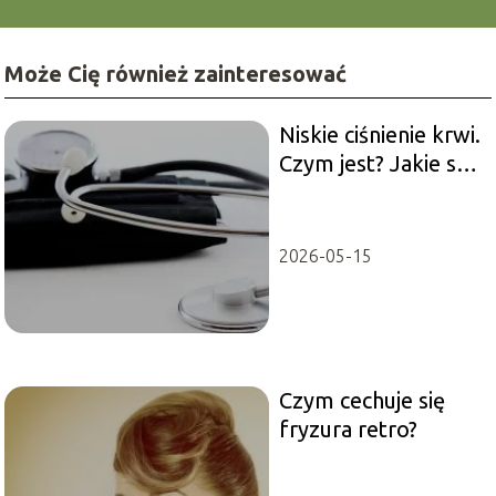
Może Cię również zainteresować
Niskie ciśnienie krwi.
Czym jest? Jakie są
jego przyczyny,
objawy i
konsekwencje?
2026-05-15
Czym cechuje się
fryzura retro?